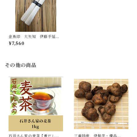
金魚印 大矢知 伊藤手延製
麺所 最高級手延そうめん（5
¥7,560
0ｇ×100束）
その他の商品
石井さん家の麦茶【煮だし専
三重特産 伊勢芋・優品