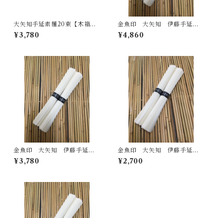
大矢知手延素麺20束【木箱入
金魚印 大矢知 伊藤手延製
り】
麺所 最高級手延そうめん（5
¥3,780
¥4,860
0ｇ×50束）
金魚印 大矢知 伊藤手延製
金魚印 大矢知 伊藤手延製
麺所 最高級手延そうめん（5
麺所 最高級手延そうめん（5
¥3,780
¥2,700
0ｇ×30束）
0ｇ×20束）