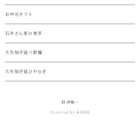
優品
お中元ギフト
ギフト
石井さん家の麦茶
大矢知手延べ素麺
大矢知手延ひやむぎ
© 伊勢一
Powered by