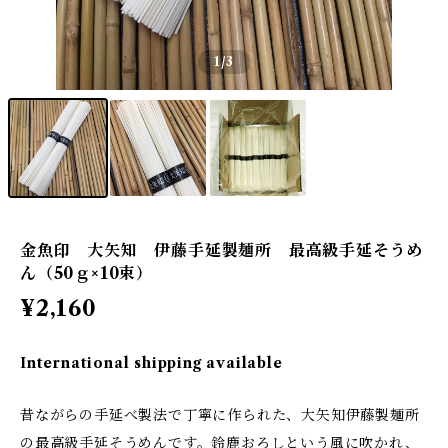
1
/3
金魚印 大矢知 伊藤手延製麺所 最高級手延そうめ
ん（50ｇ×10束）
¥2,160
International shipping available
昔ながらの手延べ製法で丁寧に作られた、大矢知伊藤製麺所
の最高級手延そうめんです。鈴鹿おろしという風に吹かれ、