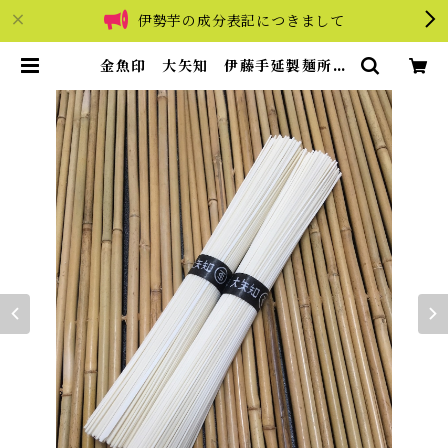
伊勢芋の成分表記につきまして
金魚印 大矢知 伊藤手延製麺所
最高級手延そうめん（50ｇ×10束）
| 伊勢一