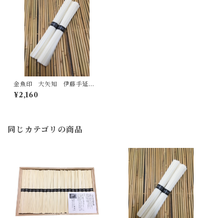
金魚印 大矢知 伊藤手延製
麺所 最高級手延そうめん（5
¥2,160
0ｇ×10束）
同じカテゴリの商品