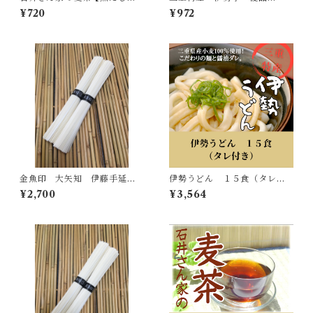
用】 1袋入り 1kg
（中）600g入り 【数量限
¥720
¥972
定】
金魚印 大矢知 伊藤手延製
伊勢うどん １５食（タレ付
麺所 最高級手延そうめん（5
き）
¥2,700
¥3,564
0ｇ×20束）