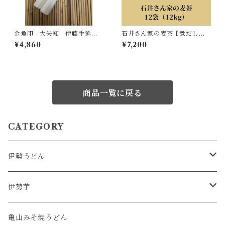
金魚印 大矢知 伊藤手延製
石井さん家の麦茶【煮だし専
麺所 最高級手延そうめん（5
用】 12袋セット（1袋1kg入
¥4,860
¥7,200
0ｇ×50束）
り）
商品一覧に戻る
CATEGORY
伊勢うどん
ギフト
伊勢芋
秀品
亀山みそ焼うどん